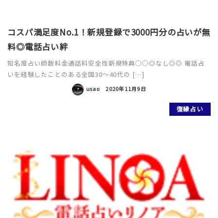
コスパ満足度No.1！新規登録で3000円分の占いが無
料◎電話占い絆
知名度占い師数料金通話料安全性新規特典○○◎なし◎◎ 電話占
いを経験したことのある全国30〜40代の […]
usao
2020年11月9日
復縁占い