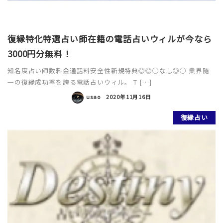
復縁特化特選占い師在籍の電話占いウィルが今なら
3000円分無料！
知名度占い師数料金通話料安全性新規特典◎◎○なし◎○ 業界随
一の復縁成功率を誇る電話占いウィル。 T […]
usao
2020年11月16日
復縁占い