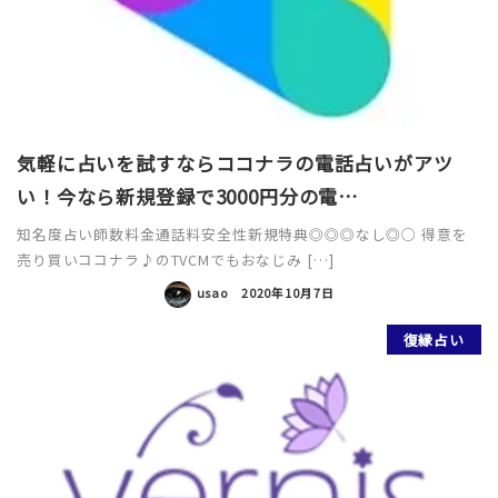
気軽に占いを試すならココナラの電話占いがアツ
い！今なら新規登録で3000円分の電…
知名度占い師数料金通話料安全性新規特典◎◎◎なし◎○ 得意を
売り買いココナラ♪のTVCMでもおなじみ […]
usao
2020年10月7日
復縁占い