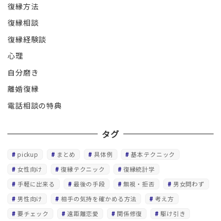
復縁方法
復縁相談
復縁経験談
心理
自分磨き
離婚復縁
電話相談の特典
タグ
pickup
まとめ
具体例
基本テクニック
女性向け
復縁テクニック
復縁統計学
手軽に出来る
最後の手段
無視・拒否
男女問わず
男性向け
相手の気持を確かめる方法
考え方
要チェック
遠距離恋愛
関係修復
駆け引き