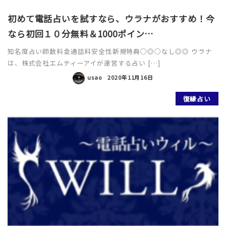
初めて電話占いを試すなら、ウラナがおすすめ！今
なら初回１０分無料＆1000ポイン…
知名度占い師数料金通話料安全性新規特典○◎○なし◎◎ ウラナ
は、株式会社エムティーアイが運営する占い […]
usao
2020年11月16日
復縁占い