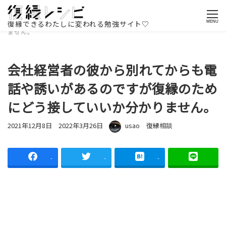
ホームページ
記事一覧
復縁相談
会社経営者の彼から別れて
からも電話や誘いがあるのですが復縁のためにどう接していいか分かり
復縁できるわたしに変われる勉強サイト♡
MENU
ません。
会社経営者の彼から別れてからも電
話や誘いがあるのですが復縁のため
にどう接していいか分かりません。
投稿日
更新日
著者
カテゴリー
2021年12月8日
2022年3月26日
usao
復縁相談
-
-
-