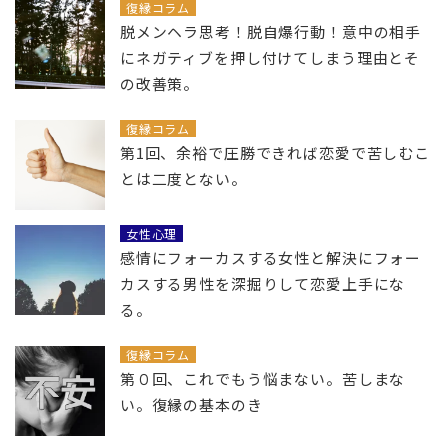
復縁コラム
脱メンヘラ思考！脱自爆行動！意中の相手
にネガティブを押し付けてしまう理由とそ
の改善策。
復縁コラム
第1回、余裕で圧勝できれば恋愛で苦しむこ
とは二度とない。
女性心理
感情にフォーカスする女性と解決にフォー
カスする男性を深掘りして恋愛上手にな
る。
復縁コラム
第０回、これでもう悩まない。苦しまな
い。復縁の基本のき