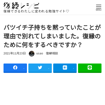
ホームページ
記事一覧
復縁相談
バツイチ子持ちを黙っていた
ことが理由で別れてしまいました。復縁のために何をするべきですか？
復縁できるわたしに変われる勉強サイト♡
MENU
バツイチ子持ちを黙っていたことが
理由で別れてしまいました。復縁の
ために何をするべきですか？
投稿日
著者
カテゴリー
2021年11月23日
usao
復縁相談
-
-
-