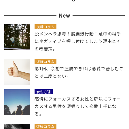
New
復縁コラム
脱メンヘラ思考！脱自爆行動！意中の相手
にネガティブを押し付けてしまう理由とそ
の改善策。
復縁コラム
第1回、余裕で圧勝できれば恋愛で苦しむこ
とは二度とない。
女性心理
感情にフォーカスする女性と解決にフォー
カスする男性を深掘りして恋愛上手にな
る。
復縁コラム