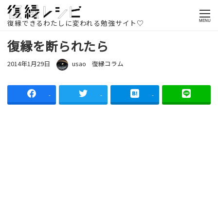
ホームページ
記事一覧
復縁コラム
復縁を断られたら
復縁できるわたしに変われる勉強サイト♡
MENU
復縁を断られたら
投稿日
著者
カテゴリー
2014年1月29日
usao
復縁コラム
-
-
-