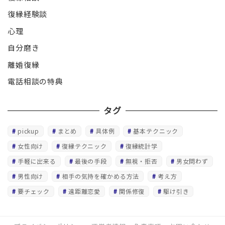
復縁経験談
心理
自分磨き
離婚復縁
電話相談の特典
タグ
pickup
まとめ
具体例
基本テクニック
女性向け
復縁テクニック
復縁統計学
手軽に出来る
最後の手段
無視・拒否
男女問わず
男性向け
相手の気持を確かめる方法
考え方
要チェック
遠距離恋愛
関係修復
駆け引き