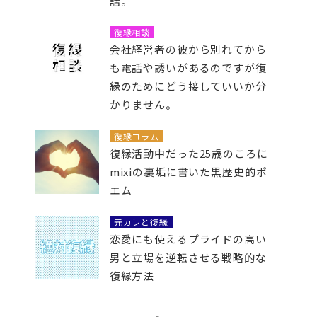
話。
復縁相談
会社経営者の彼から別れてから
も電話や誘いがあるのですが復
縁のためにどう接していいか分
かりません。
復縁コラム
復縁活動中だった25歳のころに
mixiの裏垢に書いた黒歴史的ポ
エム
元カレと復縁
恋愛にも使えるプライドの高い
男と立場を逆転させる戦略的な
復縁方法