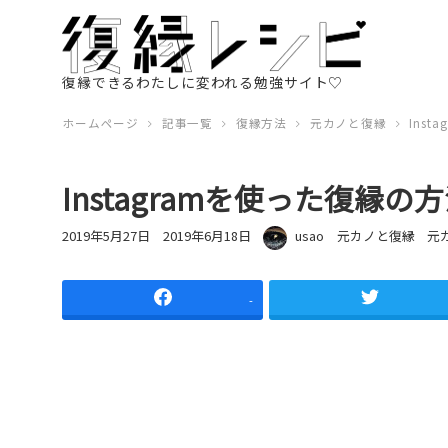
復縁できるわたしに変われる勉強サイト♡
ホームページ
記事一覧
復縁方法
元カノと復縁
Ins
Instagramを使った復縁の
投稿日
更新日
著者
カテゴリー
カ
2019年5月27日
2019年6月18日
usao
元カノと復縁
元
-