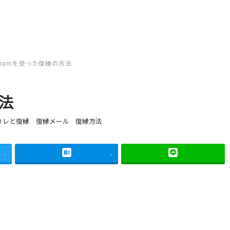
tagramを使った復縁の方法
方法
テゴリー
カテゴリー
カテゴリー
カレと復縁
復縁メール
復縁方法
-
-