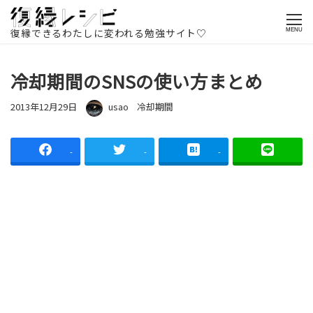
ホームページ
記事一覧
復縁方法
冷却期間
冷却期間の
SNSの使い方まとめ
復縁できるわたしに変われる勉強サイト♡
MENU
冷却期間のSNSの使い方まとめ
投稿日
著者
カテゴリー
2013年12月29日
usao
冷却期間
-
-
-