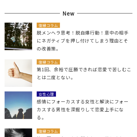
New
復縁コラム
脱メンヘラ思考！脱自爆行動！意中の相手
にネガティブを押し付けてしまう理由とそ
の改善策。
復縁コラム
第1回、余裕で圧勝できれば恋愛で苦しむこ
とは二度とない。
女性心理
感情にフォーカスする女性と解決にフォー
カスする男性を深掘りして恋愛上手にな
る。
復縁コラム