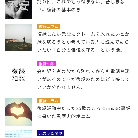
第０回、これでもう悩まない。苦しまな
い。復縁の基本のき
復縁コラム
復縁したい元彼にクレームを入れたいとか
縁を切ろうとか考えている人に読んでもら
いたい「自分の価値を守る」という話。
復縁相談
会社経営者の彼から別れてからも電話や誘
いがあるのですが復縁のためにどう接して
いいか分かりません。
復縁コラム
復縁活動中だった25歳のころにmixiの裏垢
に書いた黒歴史的ポエム
元カレと復縁