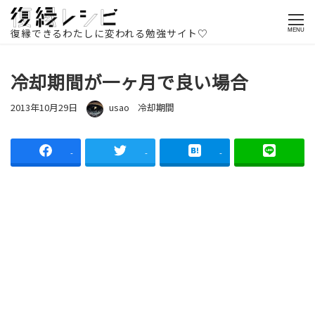
ホームページ
記事一覧
復縁方法
冷却期間
冷却期間が一ヶ
月で良い場合
復縁できるわたしに変われる勉強サイト♡
MENU
冷却期間が一ヶ月で良い場合
投稿日
著者
カテゴリー
2013年10月29日
usao
冷却期間
-
-
-