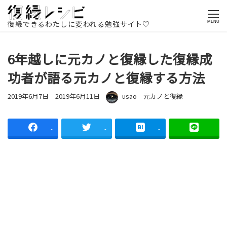
ホームページ
記事一覧
復縁方法
元カノと復縁
6年越しに
元カノと復縁した復縁成功者が語る元カノと復縁する方法
復縁できるわたしに変われる勉強サイト♡
MENU
6年越しに元カノと復縁した復縁成
功者が語る元カノと復縁する方法
投稿日
更新日
著者
カテゴリー
2019年6月7日
2019年6月11日
usao
元カノと復縁
-
-
-