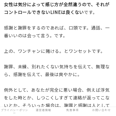
女性は気分によって感じ方が全然違うので、それが
コントロールできないLINEは良くない
です。
感謝と謝罪をするのであれば、口頭です。通話、一
番いいのは会って言う。です。
上の、ワンチャンに賭ける。とワンセットです。
謝罪、未練、別れたくない気持ちを伝えて、無理な
ら、感謝を伝えて、最後は爽やかに。
例外として、あなたが完全に悪い場合、例えば浮気
をした時とか、しつこくしすぎて連絡が返ってこな
いとか。そういった場合は、謝罪と感謝は人として
プライバシーポリシ
運営者情報
免責事項
お問い合わせ
するべきですし、復縁のためにもした方がいいで
ー