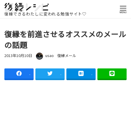
ホームページ
記事一覧
復縁方法
復縁メール
復縁を前進さ
せるオススメのメールの話題
復縁できるわたしに変われる勉強サイト♡
MENU
復縁を前進させるオススメのメール
の話題
投稿日
著者
カテゴリー
2013年10月10日
usao
復縁メール
-
-
-