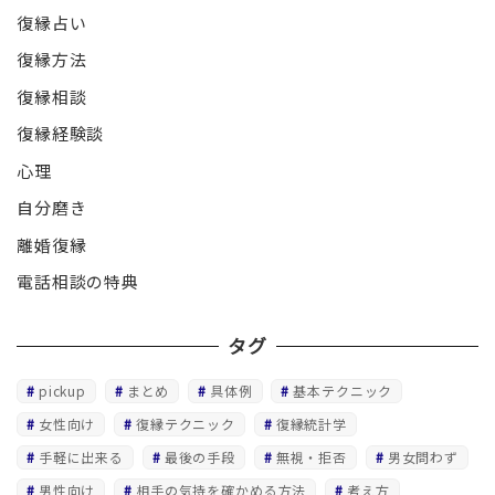
復縁占い
復縁方法
復縁相談
復縁経験談
心理
自分磨き
離婚復縁
電話相談の特典
タグ
pickup
まとめ
具体例
基本テクニック
女性向け
復縁テクニック
復縁統計学
手軽に出来る
最後の手段
無視・拒否
男女問わず
男性向け
相手の気持を確かめる方法
考え方