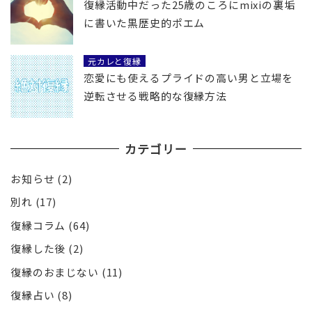
復縁活動中だった25歳のころにmixiの裏垢
に書いた黒歴史的ポエム
元カレと復縁
恋愛にも使えるプライドの高い男と立場を
逆転させる戦略的な復縁方法
カテゴリー
お知らせ
(2)
別れ
(17)
復縁コラム
(64)
復縁した後
(2)
復縁のおまじない
(11)
復縁占い
(8)