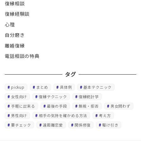
復縁相談
復縁経験談
心理
自分磨き
離婚復縁
電話相談の特典
タグ
pickup
まとめ
具体例
基本テクニック
女性向け
復縁テクニック
復縁統計学
手軽に出来る
最後の手段
無視・拒否
男女問わず
男性向け
相手の気持を確かめる方法
考え方
要チェック
遠距離恋愛
関係修復
駆け引き