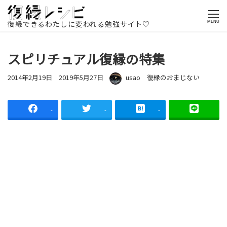
ホームページ
記事一覧
復縁のおまじない
スピリチュアル復
縁の特集
復縁できるわたしに変われる勉強サイト♡
MENU
スピリチュアル復縁の特集
投稿日
更新日
著者
カテゴリー
2014年2月19日
2019年5月27日
usao
復縁のおまじない
-
-
-