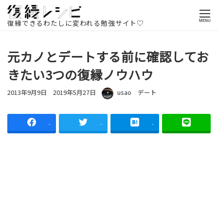
ホームページ
記事一覧
復縁方法
デート
元カノとデートす
る前に確認しておきたい3つの復縁ノウハウ
復縁できるわたしに変われる勉強サイト♡
MENU
元カノとデートする前に確認してお
きたい3つの復縁ノウハウ
投稿日
更新日
著者
カテゴリー
2013年9月9日
2019年5月27日
usao
デート
-
-
-