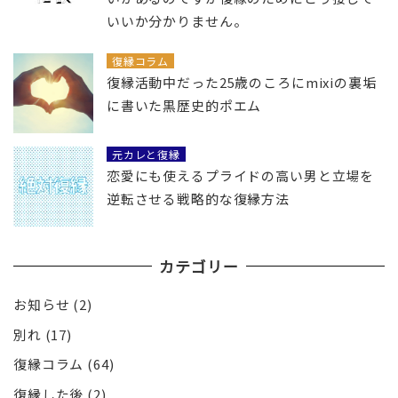
いいか分かりません。
復縁コラム
復縁活動中だった25歳のころにmixiの裏垢
に書いた黒歴史的ポエム
元カレと復縁
恋愛にも使えるプライドの高い男と立場を
逆転させる戦略的な復縁方法
カテゴリー
お知らせ
(2)
別れ
(17)
復縁コラム
(64)
復縁した後
(2)