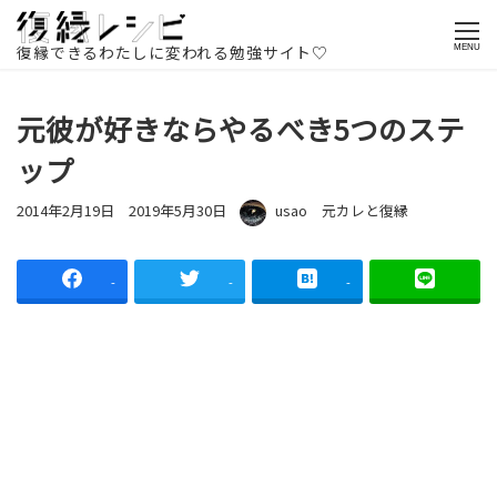
ホームページ
記事一覧
復縁方法
元カレと復縁
元彼が好き
ならやるべき5つのステップ
復縁できるわたしに変われる勉強サイト♡
MENU
元彼が好きならやるべき5つのステ
ップ
投稿日
更新日
著者
カテゴリー
2014年2月19日
2019年5月30日
usao
元カレと復縁
-
-
-