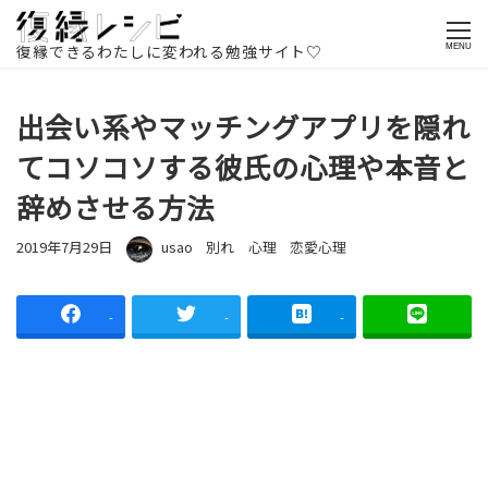
ホームページ
記事一覧
別れ
出会い系やマッチングアプリを
隠れてコソコソする彼氏の心理や本音と辞めさせる方法
復縁できるわたしに変われる勉強サイト♡
MENU
出会い系やマッチングアプリを隠れ
てコソコソする彼氏の心理や本音と
辞めさせる方法
投稿日
著者
カテゴリー
カテゴリー
カテゴリー
2019年7月29日
usao
別れ
心理
恋愛心理
-
-
-