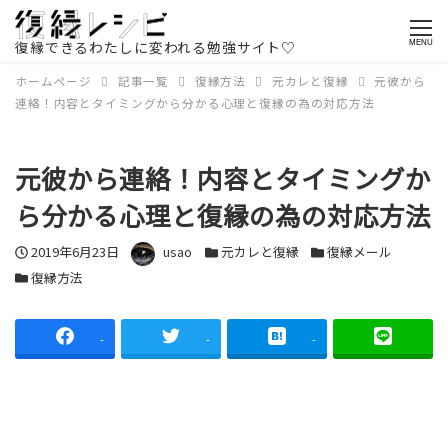
復縁できるわたしに変われる勉強サイト♡
MENU
ホームページ
記事一覧
復縁方法
元カレと復縁
元彼から
連絡！内容とタイミングから分かる心理と復縁の為の対応方法
元彼から連絡！内容とタイミングか
ら分かる心理と復縁の為の対応方法
投稿日
著者
カテゴリー
カテゴリー
2019年6月23日
usao
元カレと復縁
復縁メール
カテゴリー
復縁方法
-
-
-