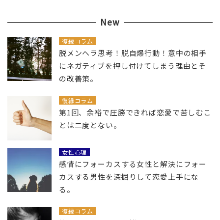
New
復縁コラム
脱メンヘラ思考！脱自爆行動！意中の相手
にネガティブを押し付けてしまう理由とそ
の改善策。
復縁コラム
第1回、余裕で圧勝できれば恋愛で苦しむこ
とは二度とない。
女性心理
感情にフォーカスする女性と解決にフォー
カスする男性を深掘りして恋愛上手にな
る。
復縁コラム