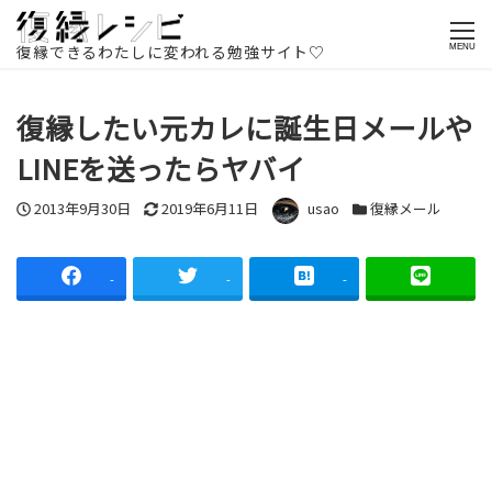
ホームページ
記事一覧
復縁方法
復縁メール
復縁したい
元カレに誕生日メールやLINEを送ったらヤバイ
復縁できるわたしに変われる勉強サイト♡
MENU
復縁したい元カレに誕生日メールや
LINEを送ったらヤバイ
投稿日
更新日
著者
カテゴリー
2013年9月30日
2019年6月11日
usao
復縁メール
-
-
-