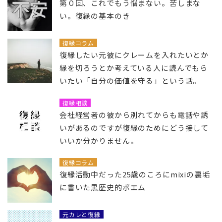
第０回、これでもう悩まない。苦しまな
い。復縁の基本のき
復縁コラム
復縁したい元彼にクレームを入れたいとか
縁を切ろうとか考えている人に読んでもら
いたい「自分の価値を守る」という話。
復縁相談
会社経営者の彼から別れてからも電話や誘
いがあるのですが復縁のためにどう接して
いいか分かりません。
復縁コラム
復縁活動中だった25歳のころにmixiの裏垢
に書いた黒歴史的ポエム
元カレと復縁