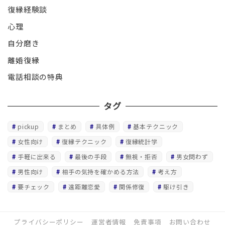
復縁経験談
心理
自分磨き
離婚復縁
電話相談の特典
タグ
pickup
まとめ
具体例
基本テクニック
女性向け
復縁テクニック
復縁統計学
手軽に出来る
最後の手段
無視・拒否
男女問わず
男性向け
相手の気持を確かめる方法
考え方
要チェック
遠距離恋愛
関係修復
駆け引き
プライバシーポリシー
運営者情報
免責事項
お問い合わせ