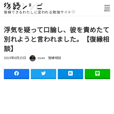
ホームページ
記事一覧
復縁相談
浮気を疑って口論し、彼を責
めたて別れようと言われました。【復縁相談】
復縁できるわたしに変われる勉強サイト♡
MENU
浮気を疑って口論し、彼を責めたて
別れようと言われました。【復縁相
談】
投稿日
著者
カテゴリー
2019年6月25日
usao
復縁相談
-
-
-