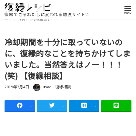
ホームページ
記事一覧
復縁相談
冷却期間を十分に取ってい
ないのに、復縁的なことを持ちかけてしまいました。当然答えはノ
復縁できるわたしに変われる勉強サイト♡
MENU
ー！！！(笑) 【復縁相談】
冷却期間を十分に取っていないの
に、復縁的なことを持ちかけてしま
いました。当然答えはノー！！！
(笑) 【復縁相談】
投稿日
著者
カテゴリー
2019年7月4日
usao
復縁相談
-
-
-