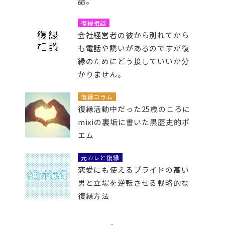
話。
復縁相談
会社経営者の彼から別れてから
も電話や誘いがあるのですが復
縁のためにどう接していいか分
かりません。
復縁コラム
復縁活動中だった25歳のころに
mixiの裏垢に書いた黒歴史的ポ
エム
元カレと復縁
恋愛にも使えるプライドの高い
男と立場を逆転させる戦略的な
復縁方法