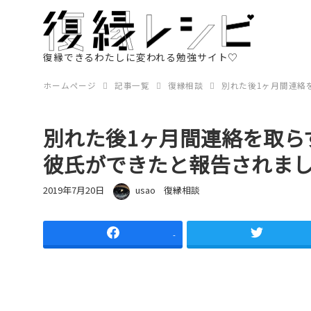
復縁できるわたしに変われる勉強サイト♡
ホームページ
記事一覧
復縁相談
別れた後1ヶ月間連絡
別れた後1ヶ月間連絡を取ら
彼氏ができたと報告されま
投稿日
著者
カテゴリー
2019年7月20日
usao
復縁相談
-