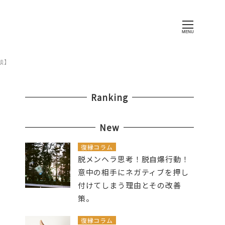
MENU
談】
Ranking
New
復縁コラム
脱メンヘラ思考！脱自爆行動！
意中の相手にネガティブを押し
付けてしまう理由とその改善
策。
復縁コラム